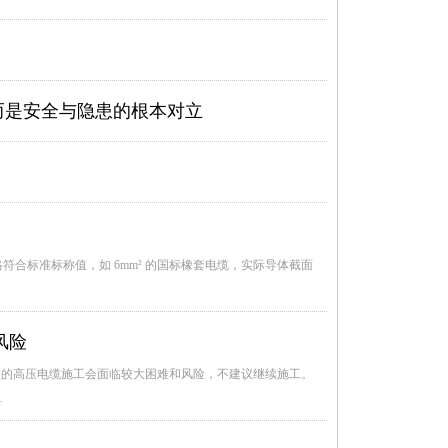
而是安全与隐患的根本对立
符合标准标称值，如 6mm² 的国标橡套电缆，实际导体截面
风险
型的高压电缆施工会面临较大困难和风险，不建议继续施工。
…