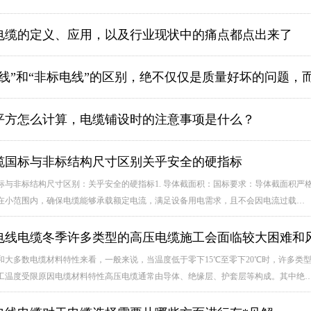
电缆的定义、应用，以及行业现状中的痛点都点出来了
电线”和“非标电线”的区别，绝不仅仅是质量好坏的问题，
平方怎么计算，电缆铺设时的注意事项是什么？
缆国标与非标结构尺寸区别关乎安全的硬指标
标与非标结构尺寸区别：关乎安全的硬指标1. 导体截面积：国标要求：导体截面积严格
在小范围内，确保电缆能够承载额定电流，满足设备用电需求，且不会因电流过载…
电线电缆冬季许多类型的高压电缆施工会面临较大困难和
和大多数电缆材料特性来看，一般来说，当温度低于零下15℃至零下20℃时，许多类
工温度受限原因电缆材料特性高压电缆通常由导体、绝缘层、护套层等构成。其中绝