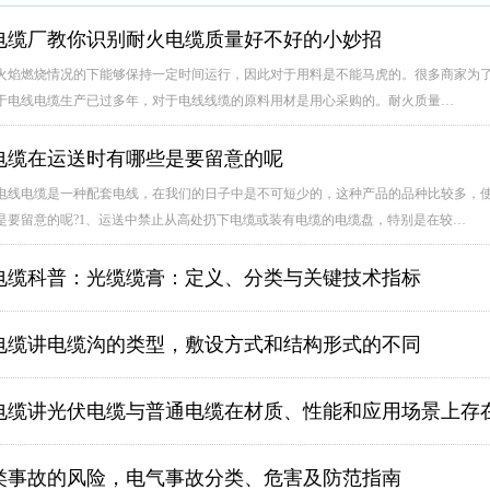
电缆​厂教你识别耐火电缆质量好不好的小妙招
火焰燃烧情况的下能够保持一定时间运行，因此对于用料是不能马虎的。很多商家为
于电线电缆生产已过多年，对于电线线缆的原料用材是用心采购的。耐火质量…
电缆在运送时有哪些是要留意的呢
电线电缆是一种配套电线，在我们的日子中是不可短少的，这种产品的品种比较多，
是要留意的呢?1、运送中禁止从高处扔下电缆或装有电缆的电缆盘，特别是在较…
电缆科普：光缆缆膏：定义、分类与关键技术指标
电缆讲​电缆沟的类型，敷设方式和结构形式的不同
电缆讲光伏电缆与普通电缆在材质、性能和应用场景上存
1
2
3
类事故的风险，电气事故分类、危害及防范指南